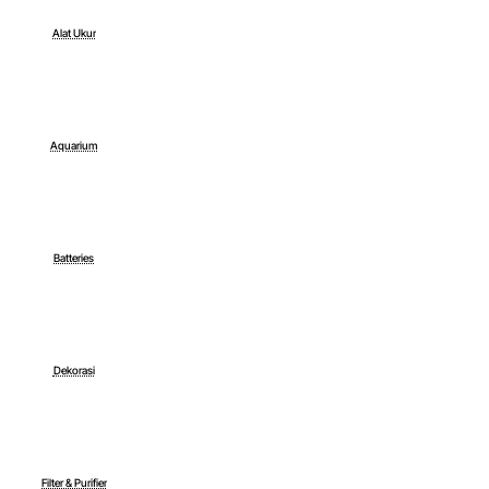
Alat Ukur
Aquarium
Batteries
Dekorasi
Filter & Purifier