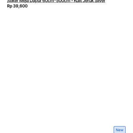
Stiker Meja Dapur 60cm*500cm - Kulit Jeruk Silver
Rp 39,600
New