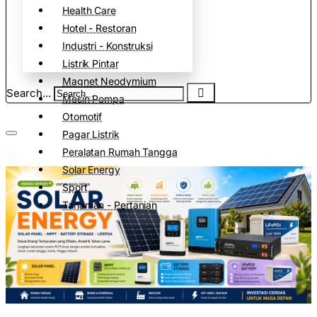
Health Care
Hotel - Restoran
Industri - Konstruksi
Listrik Pintar
Magnet Neodymium
Search...
Mesin Pompa
Otomotif
Pagar Listrik
Peralatan Rumah Tangga
Solar Energy
Sport
Tanaman - Pertanian