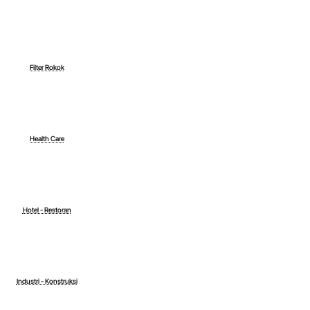
Filter Rokok
Health Care
Hotel - Restoran
Industri - Konstruksi