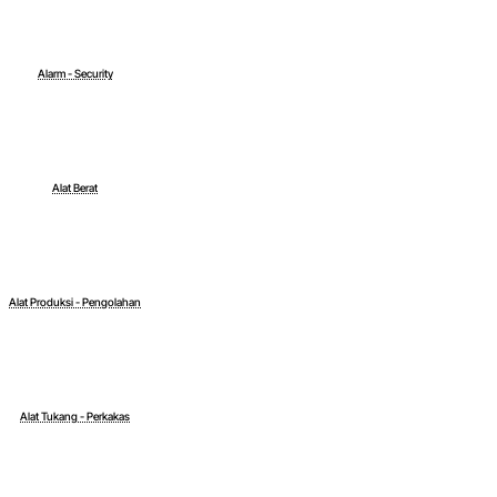
Alarm - Security
Alat Berat
Alat Produksi - Pengolahan
Alat Tukang - Perkakas