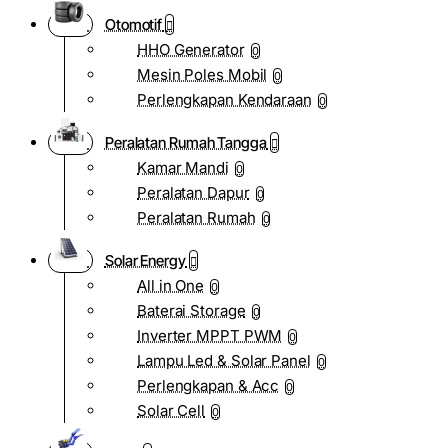
Otomotif
HHO Generator
0
Mesin Poles Mobil
0
Perlengkapan Kendaraan
0
Peralatan Rumah Tangga
Kamar Mandi
0
Peralatan Dapur
0
Peralatan Rumah
0
Solar Energy
All in One
0
Baterai Storage
0
Inverter MPPT PWM
0
Lampu Led & Solar Panel
0
Perlengkapan & Acc
0
Solar Cell
0