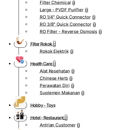
Filter Chemical
0
Large - PVDF Purifier
0
RO 1/4" Quick Connector
0
RO 3/8" Quick Connector
0
RO Filter - Reverse Osmosis
0
Filter Rokok
Rokok Elektrik
0
Health Care
Alat Kesehatan
0
Chinese Herb
0
Perawatan Diri
0
Suplemen Makanan
0
Hobby - Toys
Hotel - Restaurant
Antrian Customer
0