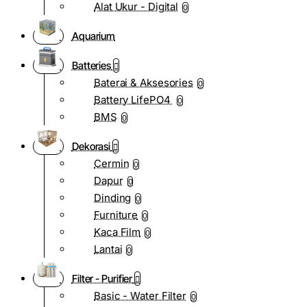
Alat Ukur - Digital
0
Aquarium
Batteries
Baterai & Aksesories
0
Battery LifePO4
0
BMS
0
Dekorasi
Cermin
0
Dapur
0
Dinding
0
Furniture
0
Kaca Film
0
Lantai
0
Filter - Purifier
Basic - Water Filter
0