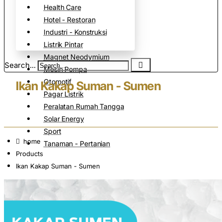
Health Care
Hotel - Restoran
Industri - Konstruksi
Listrik Pintar
Magnet Neodymium
Search...
Mesin Pompa
Otomotif
Ikan Kakap Suman - Sumen
Pagar Listrik
Peralatan Rumah Tangga
Solar Energy
Sport
home
Tanaman - Pertanian
Products
Ikan Kakap Suman - Sumen