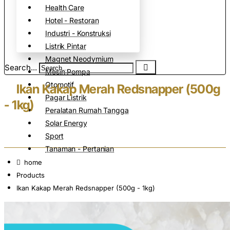
Health Care
Hotel - Restoran
Industri - Konstruksi
Listrik Pintar
Magnet Neodymium
Search...
Mesin Pompa
Otomotif
Ikan Kakap Merah Redsnapper (500g
Pagar Listrik
- 1kg)
Peralatan Rumah Tangga
Solar Energy
Sport
Tanaman - Pertanian
home
Products
Ikan Kakap Merah Redsnapper (500g - 1kg)