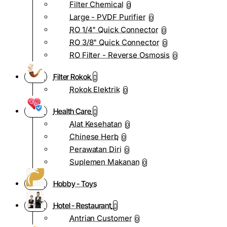
Filter Chemical
0
Large - PVDF Purifier
0
RO 1/4" Quick Connector
0
RO 3/8" Quick Connector
0
RO Filter - Reverse Osmosis
0
Filter Rokok
Rokok Elektrik
0
Health Care
Alat Kesehatan
0
Chinese Herb
0
Perawatan Diri
0
Suplemen Makanan
0
Hobby - Toys
Hotel - Restaurant
Antrian Customer
0