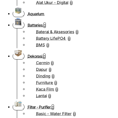
Alat Ukur - Digital
0
Aquarium
Batteries
Baterai & Aksesories
0
Battery LifePO4
0
BMS
0
Dekorasi
Cermin
0
Dapur
0
Dinding
0
Furniture
0
Kaca Film
0
Lantai
0
Filter - Purifier
Basic - Water Filter
0